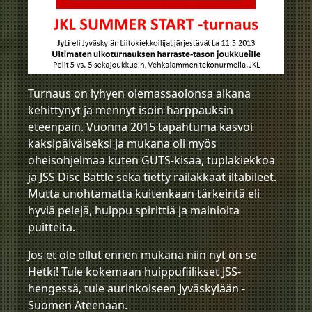
Turnaus on lyhyen olemassaolonsa aikana
kehittynyt ja mennyt isoin harppauksin
eteenpäin. Vuonna 2015 tapahtuma kasvoi
kaksipäiväiseksi ja mukana oli myös
oheisohjelmaa kuten GUTS-kisaa, tuplakiekkoa
ja JSS Disc Battle sekä tietty railakkaat iltabileet.
Mutta unohtamatta kuitenkaan tärkeintä eli
hyviä pelejä, huippu spirittiä ja mainioita
puitteita.
Jos et ole ollut ennen mukana niin nyt on se
Hetki! Tule kokemaan huippufiilikset JSS-
hengessä, tule aurinkoiseen Jyväskylään -
Suomen Ateenaan.