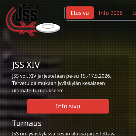
Etusivu
Info 2026
L
JSS XIV
JSS vol. XIV järjestetään pe-su 15.-17.5.2026.
Tervetuloa mukaan Jyväskylän kesäiseen
ultimate-turnaukseen!
Info sivu
Turnaus
JSS on Jyväskylässä kesän alussa järjestettävä