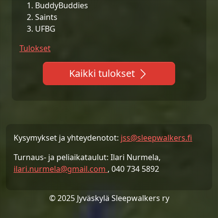
BuddyBuddies
Saints
UFBG
Tulokset
Kaikki tulokset
Kysymykset ja yhteydenotot:
jss@sleepwalkers.fi
Turnaus- ja peliaikataulut: Ilari Nurmela,
ilari.nurmela@gmail.com
, 040 734 5892
© 2025 Jyväskylä Sleepwalkers ry